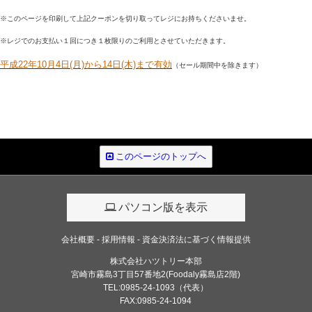
※このページを印刷して上記クーポンを切り取ってレジにお持ちくださいませ。
※レジでのお支払い１回につき１枚限りのご利用とさせていただきます。
平成22年10月4日(月)から14日(木)まで有効
（セール期間中を除きます）
このページのトップへ
パソコン版を表示
会社概要
採用情報
資金決済法に基づく情報提供
株式会社ハツトリー本部
宮崎市霧島3丁目57番地2(Foodaly霧島店2階)
TEL:0985-24-1093（代表）
FAX:0985-24-1094