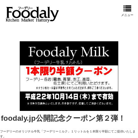
メニュー
foodaly.jp公開記念クーポン第２弾！
フーデリーのオリジナル牛乳「フーデリーミルク」１リットルを１本限り半額にてご提供いたしま
す。