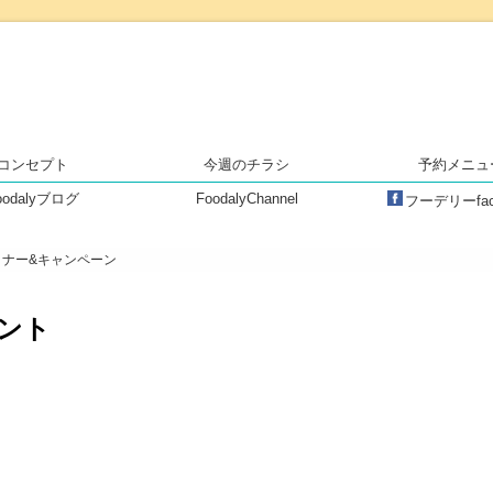
安心・安全・高品質な食品をセレ
コンセプト
今週のチラシ
予約メニュ
oodalyブログ
FoodalyChannel
フーデリーfac
ミナー&キャンペーン
ント