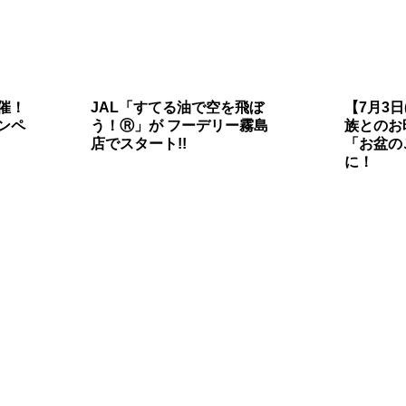
開催！
JAL「すてる油で空を飛ぼ
【7月3日
ンペ
う！Ⓡ」が フーデリー霧島
族とのお
店でスタート!!
「お盆の
に！