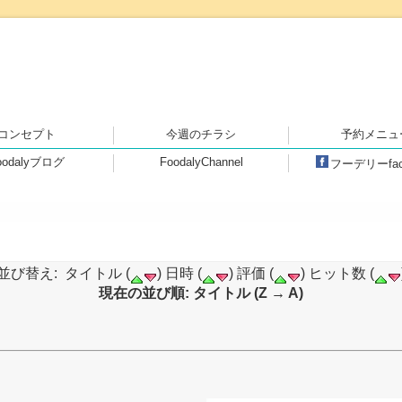
安心・安全・高品質な食品をセレ
コンセプト
今週のチラシ
予約メニュ
oodalyブログ
FoodalyChannel
フーデリーfac
並び替え: タイトル (
) 日時 (
) 評価 (
) ヒット数 (
現在の並び順: タイトル (Z → A)