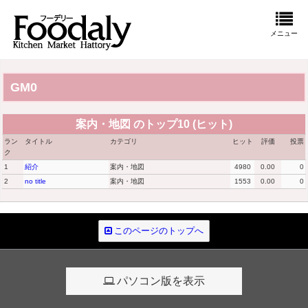
メニュー
GM0
案内・地図 のトップ10 (ヒット)
ラン
タイトル
カテゴリ
ヒット
評価
投票
ク
1
紹介
案内・地図
4980
0.00
0
2
no title
案内・地図
1553
0.00
0
このページのトップへ
パソコン版を表示