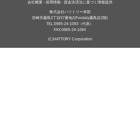
会社概要
採用情報
資金決済法に基づく情報提供
株式会社ハツトリー本部
宮崎市霧島3丁目57番地2(Foodaly霧島店2階)
TEL:0985-24-1093（代表）
FAX:0985-24-1094
(C)HATTORY Corporation