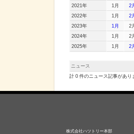
2021年
1月
2
2022年
1月
2
2023年
1月
2
2024年
1月
2
2025年
1月
2
ニュース
計 0 件のニュース記事があり
株式会社ハツトリー本部