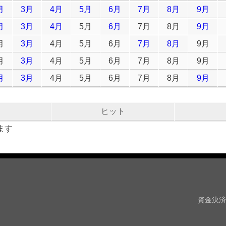
月
3月
4月
5月
6月
7月
8月
9月
月
3月
4月
5月
6月
7月
8月
9月
月
3月
4月
5月
6月
7月
8月
9月
月
3月
4月
5月
6月
7月
8月
9月
月
3月
4月
5月
6月
7月
8月
9月
ヒット
ます
資金決済