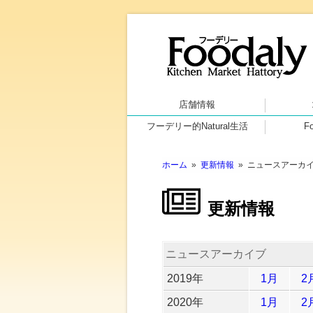
店舗情報
フーデリー的Natural生活
F
ホーム
»
更新情報
» ニュースアーカ
更新情報
ニュースアーカイブ
2019年
1月
2
2020年
1月
2