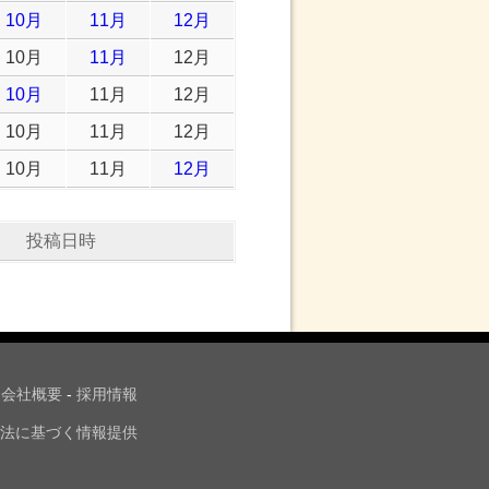
10月
11月
12月
10月
11月
12月
10月
11月
12月
10月
11月
12月
10月
11月
12月
投稿日時
会社概要
採用情報
法に基づく情報提供