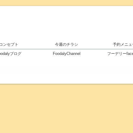
安心・安全・高品質な食品をセレ
コンセプト
今週のチラシ
予約メニュ
oodalyブログ
FoodalyChannel
フーデリーfac